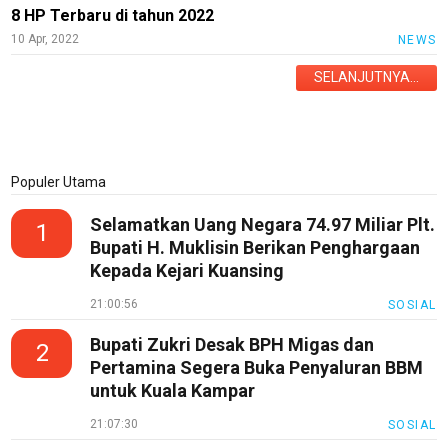
8 HP Terbaru di tahun 2022
10 Apr, 2022
NEWS
SELANJUTNYA...
Home
News
Game
Populer Utama
Technology
Selamatkan Uang Negara 74.97 Miliar Plt.
1
Mobile
Bupati H. Muklisin Berikan Penghargaan
World
Kepada Kejari Kuansing
21:00:56
SOSIAL
N
E
Bupati Zukri Desak BPH Migas dan
T
2
W
Pertamina Segera Buka Penyaluran BBM
O
untuk Kuala Kampar
R
K
21:07:30
SOSIAL