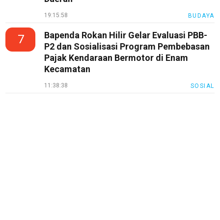
Otomotif
19:15:58
BUDAYA
infotorial
Bapenda Rokan Hilir Gelar Evaluasi PBB-
7
Tutor
P2 dan Sosialisasi Program Pembebasan
Pajak Kendaraan Bermotor di Enam
Theme
Kecamatan
Sains
11:38:38
SOSIAL
Finance
Entertain
Edukasi
InfoTerbaru
Traveling
Sport
TeknoPedia
Blog