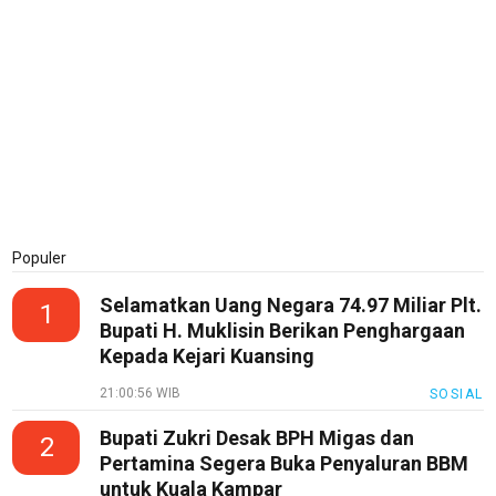
Techno
Guide
Automotive
Guide
Trending
Smartphone
Guide
Populer
EduBudaya
EduStyle
Selamatkan Uang Negara 74.97 Miliar Plt.
1
Bupati H. Muklisin Berikan Penghargaan
TeknoGame
Kepada Kejari Kuansing
Economy
21:00:56 WIB
SOSIAL
Tekno
Bupati Zukri Desak BPH Migas dan
2
Pertamina Segera Buka Penyaluran BBM
Recipes
untuk Kuala Kampar