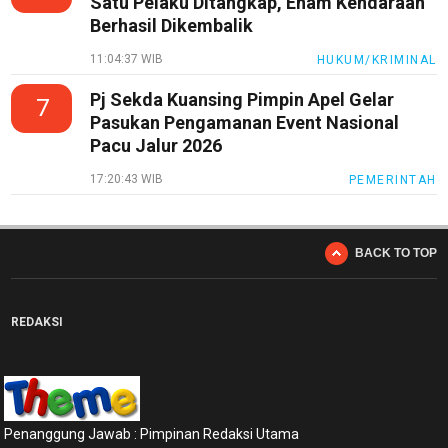
Satu Pelaku Ditangkap, Enam Kendaraan
Etik
Berhasil Dikembalik
Internal
11:04:37 WIB
HUKUM/KRIMINAL
KEJ
Pj Sekda Kuansing Pimpin Apel Gelar
7
Disclaimer
Pasukan Pengamanan Event Nasional
Pacu Jalur 2026
Tentang
Kami
17:20:43 WIB
PEMERINTAH
Pedoman
Media
Siber
BACK TO TOP
Redaksi
Index
REDAKSI
All
Penanggung Jawab : Pimpinan Redaksi Utama