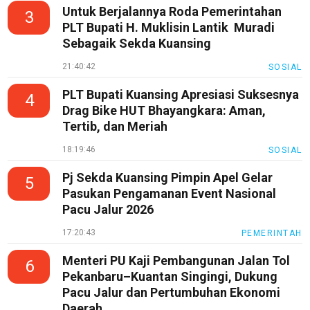
Untuk Berjalannya Roda Pemerintahan
3
PLT Bupati H. Muklisin Lantik Muradi
jawabarat
Sebagaik Sekda Kuansing
Guide
21:40:42
SOSIAL
Money
PLT Bupati Kuansing Apresiasi Suksesnya
4
Liputan
Drag Bike HUT Bhayangkara: Aman,
Tertib, dan Meriah
Real
18:19:46
SOSIAL
Gadget
Guide
Pj Sekda Kuansing Pimpin Apel Gelar
5
Cat
Pasukan Pengamanan Event Nasional
Food
Pacu Jalur 2026
Lifestyle
17:20:43
PEMERINTAH
Review
Menteri PU Kaji Pembangunan Jalan Tol
6
Pinjol
Pekanbaru–Kuantan Singingi, Dukung
Pacu Jalur dan Pertumbuhan Ekonomi
SourceCode
Daerah