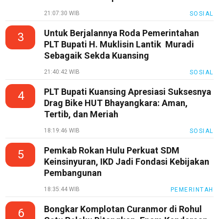
Loker
21:07:30 WIB
SOSIAL
InfoKepri
Untuk Berjalannya Roda Pemerintahan
3
KuansingTerkini
PLT Bupati H. Muklisin Lantik Muradi
Sebagaik Sekda Kuansing
Bisnis
21:40:42 WIB
Sehat
SOSIAL
PotensiRohil
PLT Bupati Kuansing Apresiasi Suksesnya
4
Drag Bike HUT Bhayangkara: Aman,
LabuhanBatu
Tertib, dan Meriah
Info
18:19:46 WIB
SOSIAL
Rohul
Pemkab Rokan Hulu Perkuat SDM
5
Nusapos
Keinsinyuran, IKD Jadi Fondasi Kebijakan
Pembangunan
Karir
18:35:44 WIB
PEMERINTAH
pendidikan
Bongkar Komplotan Curanmor di Rohul
6
Kode